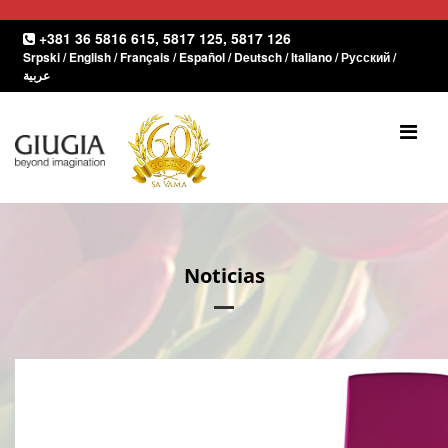
+381 36 5816 615
,
5817 125
,
5817 126
Srpski
/
English
/
Français
/
Español
/
Deutsch
/
Italiano
/
Русский
/
عربية
INICIO
SOBRE NOSOTROS
Noticias
PRODUCTOS
DOCUMENTOS
Puertas
REFERENCIA
Ventanas
Interior