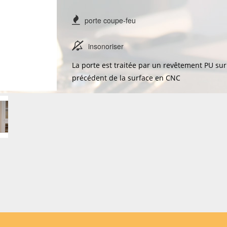
porte coupe-feu
insonoriser
La porte est traitée par un revêtement PU sur
précédent de la surface en CNC