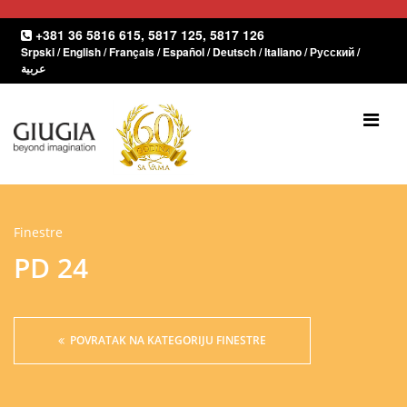
+381 36 5816 615
,
5817 125
,
5817 126
Srpski
/
English
/
Français
/
Español
/
Deutsch
/
Italiano
/
Русский
/
عربية
HOME
CHI SIAMO
PRODOTTI
Finestre
PD 24
Porte
Finestre
Interno
POVRATAK NA KATEGORIJU FINESTRE