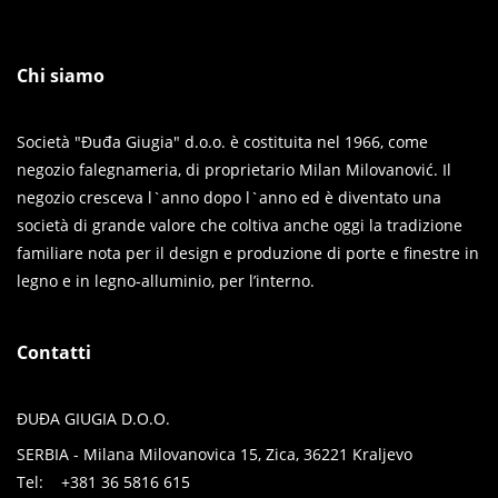
Chi siamo
Società "Đuđa Giugia" d.o.o. è costituita nel 1966, come
negozio falegnameria, di proprietario Milan Milovanović. Il
negozio cresceva l`anno dopo l`anno ed è diventato una
società di grande valore che coltiva anche oggi la tradizione
familiare nota per il design e produzione di porte e finestre in
legno e in legno-alluminio, per l’interno.
Contatti
ĐUĐA GIUGIA D.O.O.
SERBIA - Milana Milovanovica 15, Zica, 36221 Kraljevo
Tel: +381 36 5816 615