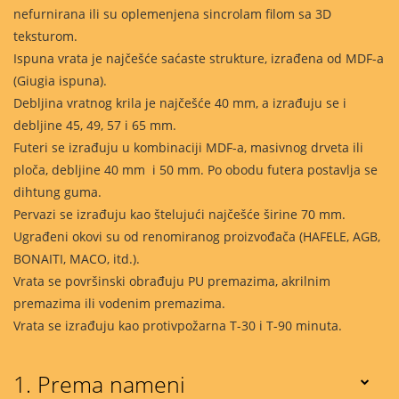
nefurnirana ili su oplemenjena sincrolam filom sa 3D
teksturom.
Ispuna vrata je najčešće saćaste strukture, izrađena od MDF-a
(Giugia ispuna).
Debljina vratnog krila je najčešće 40 mm, a izrađuju se i
debljine 45, 49, 57 i 65 mm.
Futeri se izrađuju u kombinaciji MDF-a, masivnog drveta ili
ploča, debljine 40 mm i 50 mm. Po obodu futera postavlja se
dihtung guma.
Pervazi se izrađuju kao štelujući najčešće širine 70 mm.
Ugrađeni okovi su od renomiranog proizvođača (HAFELE, AGB,
BONAITI, MACO, itd.).
Vrata se površinski obrađuju PU premazima, akrilnim
premazima ili vodenim premazima.
Vrata se izrađuju kao protivpožarna T-30 i T-90 minuta.
1. Prema nameni