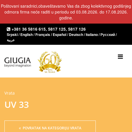
Poštovani saradnici,obaveštavamo Vas da zbog kolektivnog godišnjeg
odmora firma neće raditi u periodu od 03.08.2026. do 17.08.2026.
godine.
+381 36 5816 615
,
5817 125
,
5817 126
Srpski
/
English
/
Français
/
Español
/
Deutsch
/
Italiano
/
Русский
/
عربية
POČETNA
O NAMA
PROIZVODI
Vrata
UV 33
Vrata
Prozori
Enterijer
POVRATAK NA KATEGORIJU VRATA